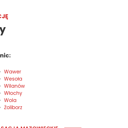
CJĘ
y
nic
:
Wawer
Wesoła
Wilanów
Włochy
Wola
Żoliborz