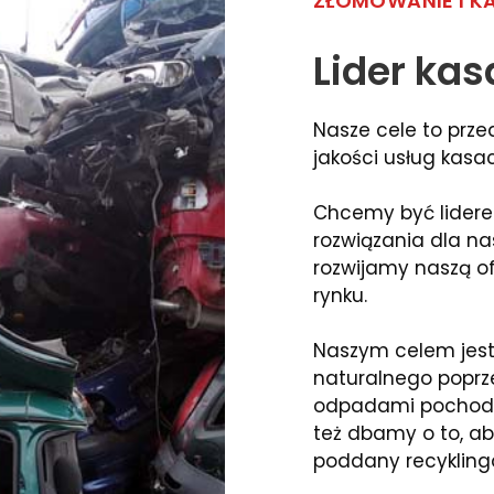
ZŁOMOWANIE I K
Lider kas
Nasze cele to prze
jakości usług kas
Chcemy być lidere
rozwiązania dla na
rozwijamy naszą of
rynku.
Naszym celem jest
naturalnego poprz
odpadami pochod
też dbamy o to, ab
poddany recyklin