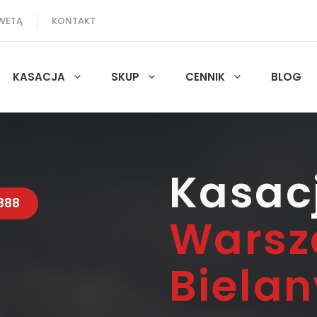
WETĄ
KONTAKT
KASACJA
SKUP
CENNIK
BLOG
Kasac
 888
Wars
Bielan