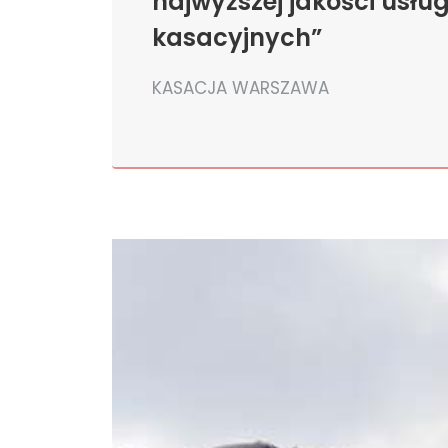
najwyższej jakości usłu
kasacyjnych”
KASACJA WARSZAWA