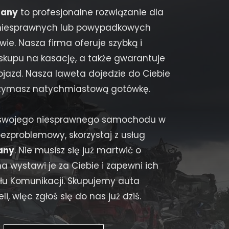
lany
to profesjonalne rozwiązanie dla
 niesprawnych lub powypadkowych
. Nasza firma oferuje szybką i
kupu na kasację, a także gwarantuje
jazd. Nasza laweta dojedzie do Ciebie
otrzymasz natychmiastową gotówkę.
ię swojego niesprawnego samochodu w
bezproblemowy, skorzystaj z usług
any
. Nie musisz się już martwić o
 wystawi je za Ciebie i zapewni ich
łu Komunikacji. Skupujemy auta
i, więc zgłoś się do nas już dziś.