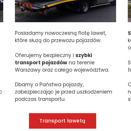
Posiadamy nowoczesną flotę lawet,
S
które służą do przewozu pojazdów.
k
o
Oferujemy bezpieczny i
szybki
transport pojazdów
na terenie
S
Warszawy oraz całego województwa.
t
Dbamy o Państwa pojazdy,
O
c
zabezpieczając je przed uszkodzeniem
n
podczas transportu.
s
Transport lawetą