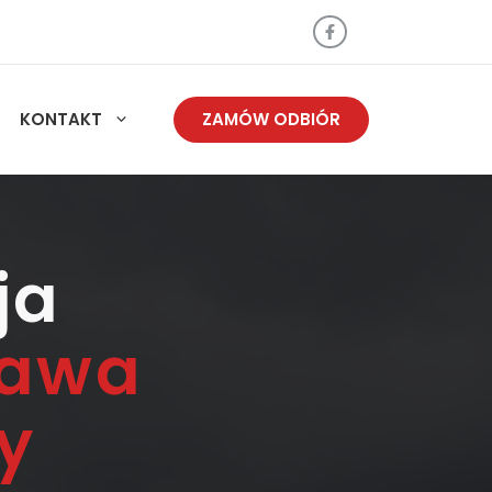
KONTAKT
ZAMÓW ODBIÓR
ja
zawa
y