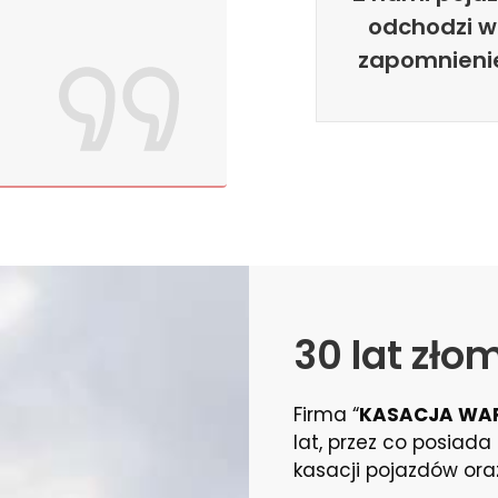
g
odchodzi w
zapomnieni
30 lat zło
Firma “
KASACJA WA
lat, przez co posiad
kasacji pojazdów or