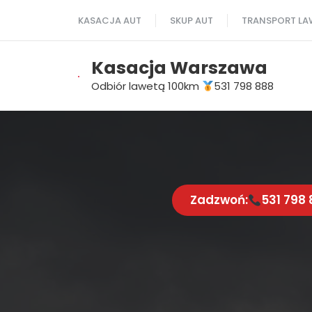
Przejdź
KASACJA AUT
SKUP AUT
TRANSPORT LA
do
treści
Kasacja Warszawa
Odbiór lawetą 100km
531 798 888
Zadzwoń:
531 798