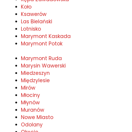
Koło
Ksawerów
Las Bielański
Lotnisko
Marymont Kaskada
Marymont Potok
Marymont Ruda
Marysin Wawerski
Miedzeszyn
Międzylesie
Mirów
Młociny
Młynów
Muranów
Nowe Miasto
Odolany