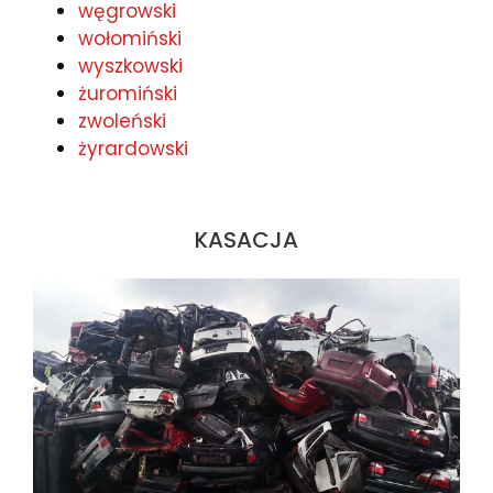
węgrowski
wołomiński
wyszkowski
żuromiński
zwoleński
żyrardowski
KASACJA