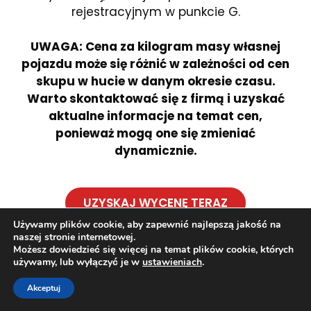
rejestracyjnym w punkcie G.
UWAGA: Cena za kilogram masy własnej
pojazdu może się różnić w zależności od cen
skupu w hucie w danym okresie czasu.
Warto skontaktować się z firmą i uzyskać
aktualne informacje na temat cen,
ponieważ mogą one się zmieniać
dynamicznie.
UZYSKAJ WYCENĘ TERAZ
Używamy plików cookie, aby zapewnić najlepszą jakość na
naszej stronie internetowej.
Możesz dowiedzieć się więcej na temat plików cookie, których
używamy, lub wyłączyć je w
ustawieniach
.
CO KUPUJEMY NA KASACJĘ?
Złomowanie, kasacja i
Akceptuj