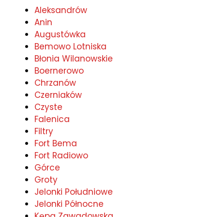
Aleksandrów
Anin
Augustówka
Bemowo Lotniska
Błonia Wilanowskie
Boernerowo
Chrzanów
Czerniaków
Czyste
Falenica
Filtry
Fort Bema
Fort Radiowo
Górce
Groty
Jelonki Południowe
Jelonki Północne
Kępa Zawadowska