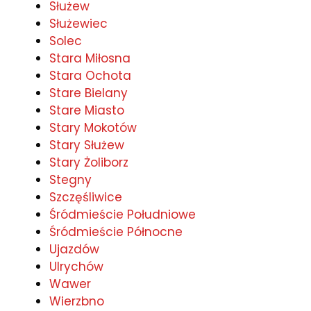
Służew
Służewiec
Solec
Stara Miłosna
Stara Ochota
Stare Bielany
Stare Miasto
Stary Mokotów
Stary Służew
Stary Żoliborz
Stegny
Szczęśliwice
Śródmieście Południowe
Śródmieście Północne
Ujazdów
Ulrychów
Wawer
Wierzbno