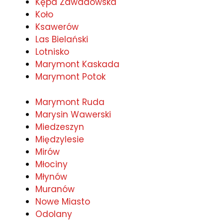
Kępa Zawadowska
Koło
Ksawerów
Las Bielański
Lotnisko
Marymont Kaskada
Marymont Potok
Marymont Ruda
Marysin Wawerski
Miedzeszyn
Międzylesie
Mirów
Młociny
Młynów
Muranów
Nowe Miasto
Odolany