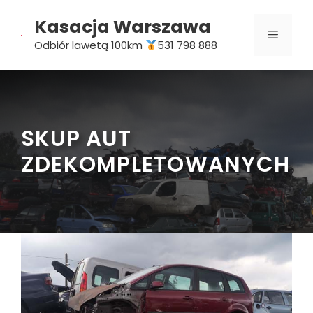
Przejdź
Kasacja Warszawa
do
MENU
treści
Odbiór lawetą 100km
531 798 888
SKUP AUT
ZDEKOMPLETOWANYCH