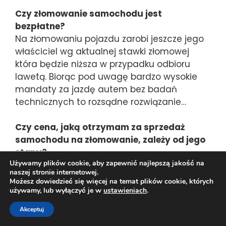
Czy złomowanie samochodu jest
bezpłatne?
Na złomowaniu pojazdu zarobi jeszcze jego
właściciel wg aktualnej stawki złomowej
która będzie niższa w przypadku odbioru
lawetą. Biorąc pod uwagę bardzo wysokie
mandaty za jazdę autem bez badań
technicznych to rozsądne rozwiązanie…
Czy cena, jaką otrzymam za sprzedaż
samochodu na złomowanie, zależy od jego
stanu?
Używamy plików cookie, aby zapewnić najlepszą jakość na
Tak, cena, jaką otrzymasz za sprzedaż
naszej stronie internetowej.
samochodu na złomowanie, zależy w dużej
Możesz dowiedzieć się więcej na temat plików cookie, których
mierze od jego stanu i dostępności części.
używamy, lub wyłączyć je w
ustawieniach
.
Im więcej części samochodu (na które jest
Akceptuj
popyt) jest w dobrym stanie, tym wyższą