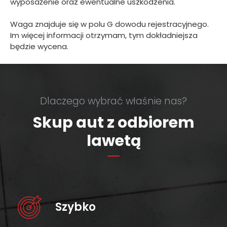
wyposażenie oraz ewentualne uszkodzenia.
Waga znajduje się w polu G dowodu rejestracyjnego.
Im więcej informacji otrzymam, tym dokładniejsza
będzie wycena.
Dlaczego wybrać właśnie nas?
Skup aut z odbiorem
lawetą
Szybko