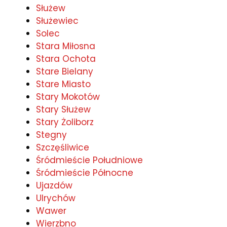
Służew
Służewiec
Solec
Stara Miłosna
Stara Ochota
Stare Bielany
Stare Miasto
Stary Mokotów
Stary Służew
Stary Żoliborz
Stegny
Szczęśliwice
Śródmieście Południowe
Śródmieście Północne
Ujazdów
Ulrychów
Wawer
Wierzbno