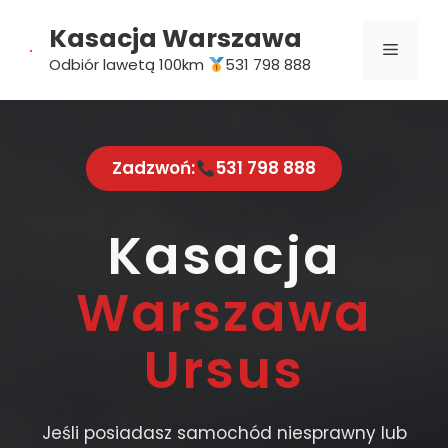
Przejdź
Kasacja Warszawa
do
MENU
treści
Odbiór lawetą 100km
531 798 888
Zadzwoń:
531 798 888
Kasacja
Warszawa
Ursus
Jeśli posiadasz samochód niesprawny lub