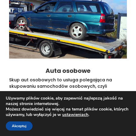
Auta osobowe
Skup aut osobowych to usługa polegająca na
skupowaniu samochodów osobowych, czyli
pojazdów przeznaczonych do przewozu osób. Firmy
Używamy plików cookie, aby zapewnić najlepszą jakość na
skupujące takie auta mogą skupować je zarówno w
naszej stronie internetowej.
dobrym, jak i złym stanie technicznym, w zależności
Możesz dowiedzieć się więcej na temat plików cookie, których
od oferowanej usługi. Mogą oferować odkup za
używamy, lub wyłączyć je w
ustawieniach
.
gotówkę oraz pomoc w formalnościach związanych
ze zgłoszeniem zbycia pojazdu. Cena za skup
Akceptuj
takiego auta będzie zależała od jego stanu