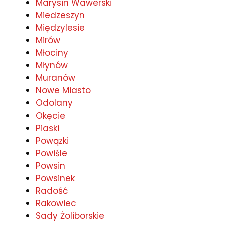
Marysin Wawerski
Miedzeszyn
Międzylesie
Mirów
Młociny
Młynów
Muranów
Nowe Miasto
Odolany
Okęcie
Piaski
Powązki
Powiśle
Powsin
Powsinek
Radość
Rakowiec
Sady Żoliborskie