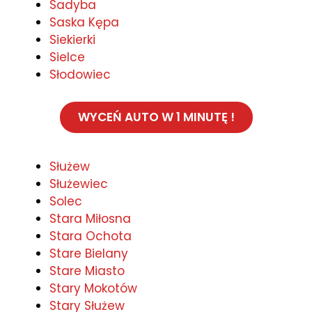
Sadyba
Saska Kępa
Siekierki
Sielce
Słodowiec
WYCEŃ AUTO W 1 MINUTĘ !
Służew
Służewiec
Solec
Stara Miłosna
Stara Ochota
Stare Bielany
Stare Miasto
Stary Mokotów
Stary Służew