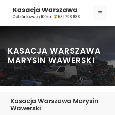
Przejdź
Kasacja Warszawa
do
MENU
treści
Odbiór lawetą 100km
531 798 888
KASACJA WARSZAWA
MARYSIN WAWERSKI
Kasacja Warszawa Marysin
Wawerski