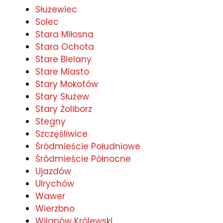
Służewiec
Solec
Stara Miłosna
Stara Ochota
Stare Bielany
Stare Miasto
Stary Mokotów
Stary Służew
Stary Żoliborz
Stegny
Szczęśliwice
Śródmieście Południowe
Śródmieście Północne
Ujazdów
Ulrychów
Wawer
Wierzbno
Wilanów Królewski