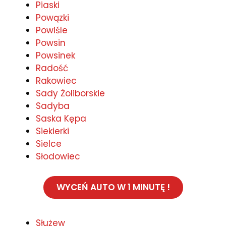
Piaski
Powązki
Powiśle
Powsin
Powsinek
Radość
Rakowiec
Sady Żoliborskie
Sadyba
Saska Kępa
Siekierki
Sielce
Słodowiec
WYCEŃ AUTO W 1 MINUTĘ !
Służew