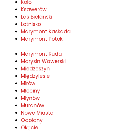
Koło
Ksawerów
Las Bielański
Lotnisko
Marymont Kaskada
Marymont Potok
Marymont Ruda
Marysin Wawerski
Miedzeszyn
Międzylesie
Mirów
Młociny
Młynów
Muranów
Nowe Miasto
Odolany
Okęcie