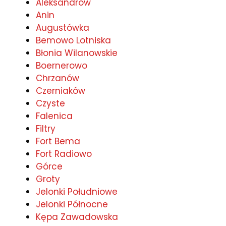
Aleksandrów
Anin
Augustówka
Bemowo Lotniska
Błonia Wilanowskie
Boernerowo
Chrzanów
Czerniaków
Czyste
Falenica
Filtry
Fort Bema
Fort Radiowo
Górce
Groty
Jelonki Południowe
Jelonki Północne
Kępa Zawadowska