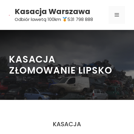
Przejdź
Kasacja Warszawa
do
MENU
treści
Odbiór lawetą 100km
531 798 888
KASACJA
ZŁOMOWANIE LIPSKO
KASACJA