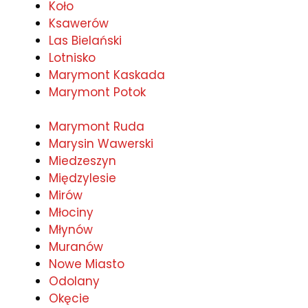
Koło
Ksawerów
Las Bielański
Lotnisko
Marymont Kaskada
Marymont Potok
Marymont Ruda
Marysin Wawerski
Miedzeszyn
Międzylesie
Mirów
Młociny
Młynów
Muranów
Nowe Miasto
Odolany
Okęcie