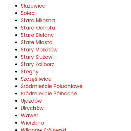
Służewiec
Solec
Stara Miłosna
Stara Ochota
Stare Bielany
Stare Miasto
Stary Mokotów
Stary Służew
Stary Żoliborz
Stegny
Szczęśliwice
Śródmieście Południowe
Śródmieście Północne
Ujazdów
Ulrychów
Wawer
Wierzbno
Wilanów Królewski