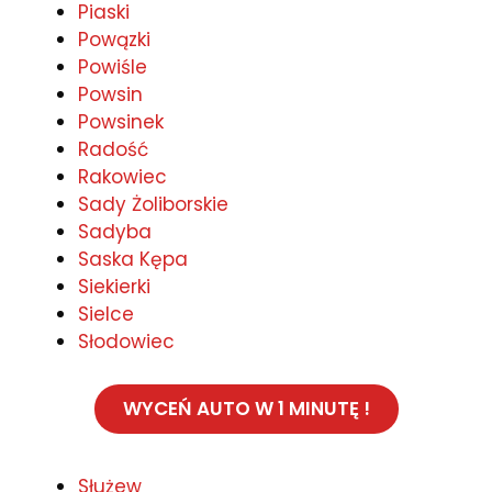
Piaski
Powązki
Powiśle
Powsin
Powsinek
Radość
Rakowiec
Sady Żoliborskie
Sadyba
Saska Kępa
Siekierki
Sielce
Słodowiec
WYCEŃ AUTO W 1 MINUTĘ !
Służew