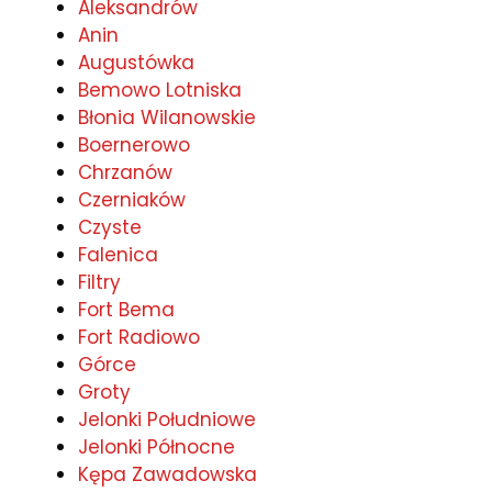
Aleksandrów
Anin
Augustówka
Bemowo Lotniska
Błonia Wilanowskie
Boernerowo
Chrzanów
Czerniaków
Czyste
Falenica
Filtry
Fort Bema
Fort Radiowo
Górce
Groty
Jelonki Południowe
Jelonki Północne
Kępa Zawadowska