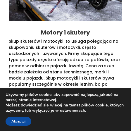
Motory i skutery
Skup skuterów i motocykli to usługa polegająca na
skupowaniu skuterów i motocykli, często
uszkodzonych i używanych. Firmy skupujące tego
typu pojazdy często oferują odkup za gotówkę oraz
pomoc w odbiorze pojazdu lawetą. Cena za skup
będzie zależała od stanu technicznego, marki i
modelu pojazdu. Skup motocykli i skuterów bywa
popularny szczególnie w okresie letnim, bo po
sezonie wiele osób decyduje się na sprzedaż
Używamy plików cookie, aby zapewnić najlepszą jakość na
swojego pojazdu uciekając w ten sposób od
naszej stronie internetowej.
kosztów serwisu.
Możesz dowiedzieć się więcej na temat plików cookie, których
używamy, lub wyłączyć je w
ustawieniach
.
Akceptuj