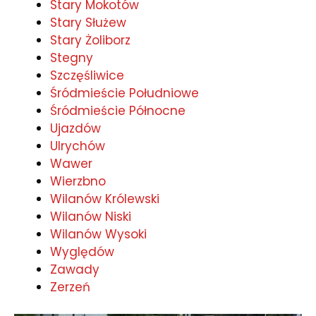
Stary Mokotów
Stary Służew
Stary Żoliborz
Stegny
Szczęśliwice
Śródmieście Południowe
Śródmieście Północne
Ujazdów
Ulrychów
Wawer
Wierzbno
Wilanów Królewski
Wilanów Niski
Wilanów Wysoki
Wyględów
Zawady
Zerzeń