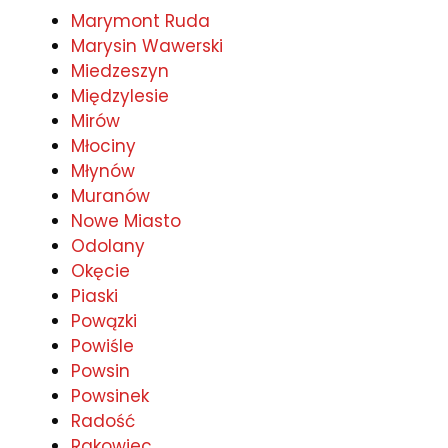
Marymont Ruda
Marysin Wawerski
Miedzeszyn
Międzylesie
Mirów
Młociny
Młynów
Muranów
Nowe Miasto
Odolany
Okęcie
Piaski
Powązki
Powiśle
Powsin
Powsinek
Radość
Rakowiec