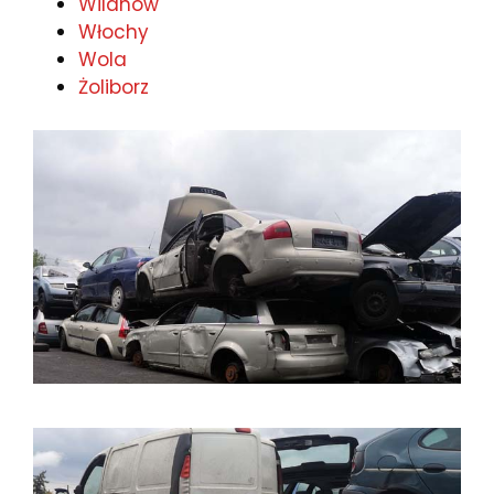
Wilanów
Włochy
Wola
Żoliborz