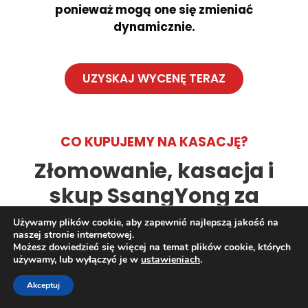
ponieważ mogą one się zmieniać
dynamicznie.
UZYSKAJ WYCENĘ TERAZ
CO KUPUJEMY NA KASACJĘ?
Złomowanie, kasacja i
skup SsangYong za
gotówkę z odbiorem
Używamy plików cookie, aby zapewnić najlepszą jakość na
naszej stronie internetowej.
lawetą
Możesz dowiedzieć się więcej na temat plików cookie, których
używamy, lub wyłączyć je w
ustawieniach
.
Akceptuj