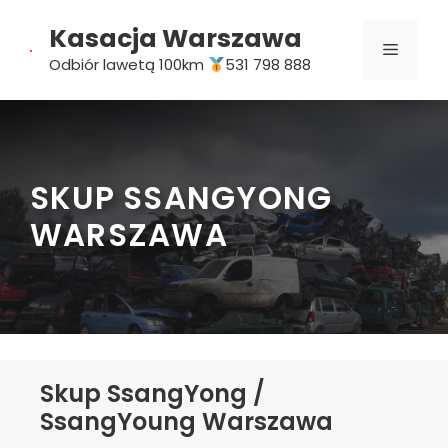
Przejdź
Kasacja Warszawa
do
MENU
treści
Odbiór lawetą 100km
531 798 888
SKUP SSANGYONG
WARSZAWA
Skup SsangYong /
SsangYoung Warszawa